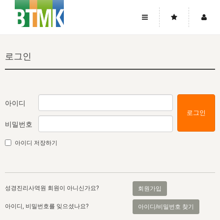
사이트맵
좌우로 스크롤하시면 더 많은 메뉴를 보실 수 있습니다.
로그인
소개
로그인
▼
주님의 회복
그리스도의 몸
회원가입
▼
워치만 니와 위트니스 리
사역
성령의 흐름
▼
소개
그리스도의 몸
성령의 흐름
아이디
로그인
고객센터
▼
한국에서의 주님의 회복의 역사
일
한국
집회 안내
▼
비밀번호
공지사항
우리의 신앙
교회
북한
방송
▼
아이디 저장하기
진리토론
자주묻는질문
외부의 평가
아시아
전국 전성도 온전하게 하는 훈련
라이프스타디
▼
사랑나눔
1:1문의
성경진리사역원
유럽
2026년 제임스 리 특별교통
방송
요셉의 창고
▼
성경진리사역원 회원이 아니신가요?
회원가입
자료실
이벤트
북미
전국 특별집회
읽기
두란노 학원
그리스도의 편지
▼
아이디, 비밀번호를 잊으셨나요?
아이디/비밀번호 찾기
확증과 비평
방송회원 기부안내
중남미