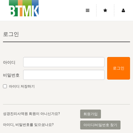
사이트맵
좌우로 스크롤하시면 더 많은 메뉴를 보실 수 있습니다.
로그인
소개
로그인
▼
주님의 회복
그리스도의 몸
회원가입
▼
워치만 니와 위트니스 리
사역
성령의 흐름
▼
소개
그리스도의 몸
성령의 흐름
아이디
로그인
고객센터
▼
한국에서의 주님의 회복의 역사
일
한국
집회 안내
▼
비밀번호
공지사항
우리의 신앙
교회
북한
방송
▼
아이디 저장하기
진리토론
자주묻는질문
외부의 평가
아시아
전국 전성도 온전하게 하는 훈련
라이프스타디
▼
사랑나눔
1:1문의
성경진리사역원
유럽
2026년 제임스 리 특별교통
방송
요셉의 창고
▼
성경진리사역원 회원이 아니신가요?
회원가입
자료실
이벤트
북미
전국 특별집회
읽기
두란노 학원
그리스도의 편지
▼
아이디, 비밀번호를 잊으셨나요?
아이디/비밀번호 찾기
확증과 비평
방송회원 기부안내
중남미