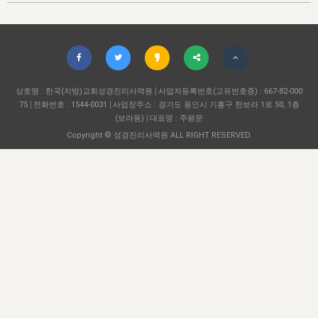
자매 온전하게 하는 훈련
성경중점진리
1년 7차 집회 PSRP 자료실
찬송과 누림
▼
이용약관
아프리카,오세아니아
2024년 전국 봉사자 집회
하나님의 경륜
이른 새벽 마리아처럼
찬송 앨범
하나님께서 정하신 길
▼
오시는길
전국 봉사자 온전하게 하는 훈련
생명공과
2000년 교회사
COPYRIGHT © 2015 BTMK ALL RIGHTS RESERVED
어린이찬송
영상 메시지
서울전시간훈련(FTTS) 수업
진리의 기초
상호명 : 한국(지방)교회성경진리사역원
성도들의 간증
사업자등록번호(고유번호증) : 667-82-000
악기 연주
목양공과
75
전화번호 : 1544-0031
사업장주소 : 경기도 용인시 기흥구 한보라 1로 50, 1층
위트니스 리 영상
교회사 연구
(보라동)
대표명 : 주평문
진리의 변호와 확증
찬송 나눔터
이상과 계시
Copyright © 성경진리사역원 ALL RIGHT RESERVED.
전국 장로 책임형제 훈련
향유를 부은 자매들
영적 생활
활력그룹 실행
전국 전시간 봉사자 훈련
장로 책임형제 진리 연구
복음 창고
성도들의 간증
란 캔거스 형제님 특별영상
전시간 봉사자 진리 연구
찬송 소개
갤러리
신성한 로맨스
다음 세대 연구집
새길 실행
다음 세대, 자료실
독일 연구, 자료실