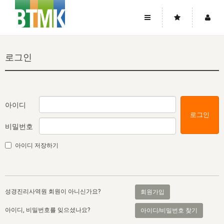
사이트맵
좌우로 스크롤하시면 더 많은 메뉴를 보실 수 있습니다.
로그인
소개
로그인
▼
주님의 회복
그리스도의 몸
회원가입
▼
워치만 니와 위트니스 리
사역
성령의 흐름
▼
소개
그리스도의 몸
성령의 흐름
아이디
로그인
고객센터
▼
한국에서의 주님의 회복의 역사
일
한국
집회 안내
▼
비밀번호
공지사항
우리의 신앙
교회
북한
방송
▼
아이디 저장하기
진리토론
자주묻는질문
외부의 평가
아시아
전국 전성도 온전하게 하는 훈련
라이프스타디
▼
사랑나눔
1:1문의
성경진리사역원
유럽
2026년 제임스 리 특별교통
방송
요셉의 창고
▼
성경진리사역원 회원이 아니신가요?
회원가입
자료실
이벤트
북미
전국 특별집회
읽기
두란노 학원
그리스도의 편지
▼
아이디, 비밀번호를 잊으셨나요?
아이디/비밀번호 찾기
확증과 비평
방송회원 기부안내
중남미