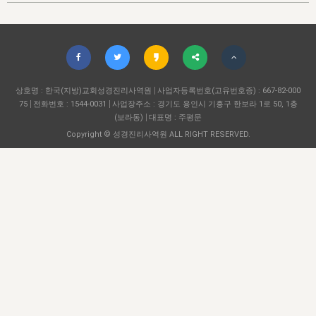
자매 온전하게 하는 훈련
성경중점진리
1년 7차 집회 PSRP 자료실
찬송과 누림
▼
이용약관
아프리카,오세아니아
2024년 전국 봉사자 집회
하나님의 경륜
이른 새벽 마리아처럼
찬송 앨범
하나님께서 정하신 길
▼
오시는길
전국 봉사자 온전하게 하는 훈련
생명공과
2000년 교회사
COPYRIGHT © 2015 BTMK ALL RIGHTS RESERVED
어린이찬송
영상 메시지
서울전시간훈련(FTTS) 수업
진리의 기초
상호명 : 한국(지방)교회성경진리사역원
성도들의 간증
사업자등록번호(고유번호증) : 667-82-000
악기 연주
목양공과
75
전화번호 : 1544-0031
사업장주소 : 경기도 용인시 기흥구 한보라 1로 50, 1층
위트니스 리 영상
교회사 연구
(보라동)
대표명 : 주평문
진리의 변호와 확증
찬송 나눔터
이상과 계시
Copyright © 성경진리사역원 ALL RIGHT RESERVED.
전국 장로 책임형제 훈련
향유를 부은 자매들
영적 생활
활력그룹 실행
전국 전시간 봉사자 훈련
장로 책임형제 진리 연구
복음 창고
성도들의 간증
란 캔거스 형제님 특별영상
전시간 봉사자 진리 연구
찬송 소개
갤러리
신성한 로맨스
다음 세대 연구집
새길 실행
다음 세대, 자료실
독일 연구, 자료실