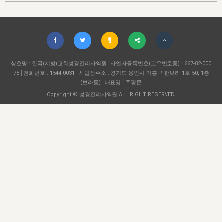
자매 온전하게 하는 훈련
성경중점진리
이른 새벽 마리아처럼
찬송과 누림
▼
이용약관
아프리카,오세아니아
2024년 전국 봉사자 집회
하나님의 경륜
1년 7차 집회 PSRP 자료실
찬송 앨범
하나님께서 정하신 길
▼
오시는길
전국 봉사자 온전하게 하는 훈련
생명공과
2000년 교회사
COPYRIGHT © 2015 BTMK ALL RIGHTS RESERVED
어린이찬송
영상 메시지
서울전시간훈련(FTTS) 수업
진리의 기초
상호명 : 한국(지방)교회성경진리사역원
성도들의 간증
사업자등록번호(고유번호증) : 667-82-000
악기 연주
목양공과
75
전화번호 : 1544-0031
사업장주소 : 경기도 용인시 기흥구 한보라 1로 50, 1층
위트니스 리 영상
교회사 연구
(보라동)
대표명 : 주평문
진리의 변호와 확증
찬송 나눔터
이상과 계시
Copyright © 성경진리사역원 ALL RIGHT RESERVED.
전국 장로 책임형제 훈련
향유를 부은 자매들
영적 생활
활력그룹 실행
전국 전시간 봉사자 훈련
장로 책임형제 진리 연구
복음 창고
성도들의 간증
란 캔거스 형제님 특별영상
전시간 봉사자 진리 연구
찬송 소개
갤러리
신성한 로맨스
다음 세대 연구집
새길 실행
다음 세대, 자료실
독일 연구, 자료실