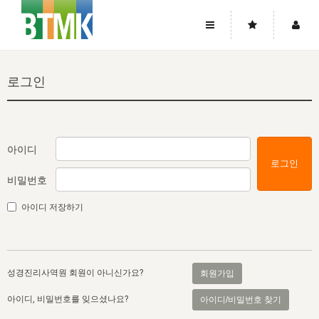
사이트맵
좌우로 스크롤하시면 더 많은 메뉴를 보실 수 있습니다.
로그인
소개
로그인
▼
주님의 회복
그리스도의 몸
회원가입
▼
워치만 니와 위트니스 리
사역
성령의 흐름
▼
소개
그리스도의 몸
성령의 흐름
아이디
로그인
고객센터
▼
한국에서의 주님의 회복의 역사
일
한국
집회 안내
▼
비밀번호
공지사항
우리의 신앙
교회
북한
방송
▼
아이디 저장하기
진리토론
자주묻는질문
외부의 평가
아시아
전국 전성도 온전하게 하는 훈련
라이프스타디
▼
사랑나눔
1:1문의
성경진리사역원
유럽
2026년 제임스 리 특별교통
방송
요셉의 창고
▼
성경진리사역원 회원이 아니신가요?
회원가입
자료실
이벤트
북미
전국 특별집회
읽기
두란노 학원
그리스도의 편지
▼
아이디, 비밀번호를 잊으셨나요?
아이디/비밀번호 찾기
확증과 비평
방송회원 기부안내
중남미