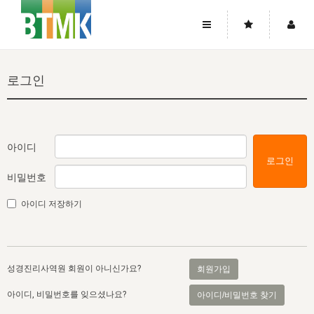
사이트맵
좌우로 스크롤하시면 더 많은 메뉴를 보실 수 있습니다.
로그인
소개
로그인
▼
주님의 회복
그리스도의 몸
회원가입
▼
워치만 니와 위트니스 리
사역
성령의 흐름
▼
소개
그리스도의 몸
성령의 흐름
아이디
로그인
고객센터
▼
한국에서의 주님의 회복의 역사
일
한국
집회 안내
▼
비밀번호
공지사항
우리의 신앙
교회
북한
방송
▼
아이디 저장하기
진리토론
자주묻는질문
외부의 평가
아시아
전국 전성도 온전하게 하는 훈련
라이프스타디
▼
사랑나눔
1:1문의
성경진리사역원
유럽
2026년 제임스 리 특별교통
방송
요셉의 창고
▼
성경진리사역원 회원이 아니신가요?
회원가입
자료실
이벤트
북미
전국 특별집회
읽기
두란노 학원
그리스도의 편지
▼
아이디, 비밀번호를 잊으셨나요?
아이디/비밀번호 찾기
확증과 비평
방송회원 기부안내
중남미