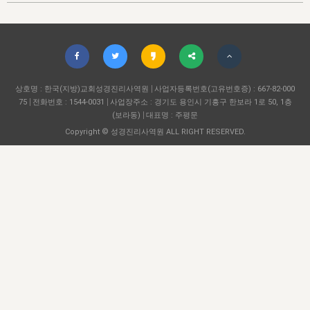
자매 온전하게 하는 훈련
성경중점진리
이른 새벽 마리아처럼
찬송과 누림
▼
이용약관
아프리카,오세아니아
2024년 전국 봉사자 집회
하나님의 경륜
1년 7차 집회 PSRP 자료실
찬송 앨범
하나님께서 정하신 길
▼
오시는길
전국 봉사자 온전하게 하는 훈련
생명공과
2000년 교회사
COPYRIGHT © 2015 BTMK ALL RIGHTS RESERVED
어린이찬송
영상 메시지
서울전시간훈련(FTTS) 수업
진리의 기초
상호명 : 한국(지방)교회성경진리사역원
성도들의 간증
사업자등록번호(고유번호증) : 667-82-000
악기 연주
목양공과
75
전화번호 : 1544-0031
사업장주소 : 경기도 용인시 기흥구 한보라 1로 50, 1층
위트니스 리 영상
교회사 연구
(보라동)
대표명 : 주평문
진리의 변호와 확증
찬송 나눔터
이상과 계시
Copyright © 성경진리사역원 ALL RIGHT RESERVED.
전국 장로 책임형제 훈련
향유를 부은 자매들
영적 생활
활력그룹 실행
전국 전시간 봉사자 훈련
장로 책임형제 진리 연구
복음 창고
성도들의 간증
란 캔거스 형제님 특별영상
전시간 봉사자 진리 연구
찬송 소개
갤러리
신성한 로맨스
다음 세대 연구집
새길 실행
다음 세대, 자료실
독일 연구, 자료실