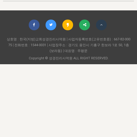
자매 온전하게 하는 훈련
성경중점진리
1년 7차 집회 PSRP 자료실
찬송과 누림
▼
이용약관
아프리카,오세아니아
2024년 전국 봉사자 집회
하나님의 경륜
이른 새벽 마리아처럼
찬송 앨범
하나님께서 정하신 길
▼
오시는길
전국 봉사자 온전하게 하는 훈련
생명공과
2000년 교회사
COPYRIGHT © 2015 BTMK ALL RIGHTS RESERVED
어린이찬송
영상 메시지
서울전시간훈련(FTTS) 수업
진리의 기초
상호명 : 한국(지방)교회성경진리사역원
성도들의 간증
사업자등록번호(고유번호증) : 667-82-000
악기 연주
목양공과
75
전화번호 : 1544-0031
사업장주소 : 경기도 용인시 기흥구 한보라 1로 50, 1층
위트니스 리 영상
교회사 연구
(보라동)
대표명 : 주평문
진리의 변호와 확증
찬송 나눔터
이상과 계시
Copyright © 성경진리사역원 ALL RIGHT RESERVED.
전국 장로 책임형제 훈련
향유를 부은 자매들
영적 생활
활력그룹 실행
전국 전시간 봉사자 훈련
장로 책임형제 진리 연구
복음 창고
성도들의 간증
란 캔거스 형제님 특별영상
전시간 봉사자 진리 연구
찬송 소개
갤러리
신성한 로맨스
다음 세대 연구집
새길 실행
다음 세대, 자료실
독일 연구, 자료실