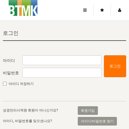
사이트맵
좌우로 스크롤하시면 더 많은 메뉴를 보실 수 있습니다.
로그인
소개
로그인
▼
주님의 회복
그리스도의 몸
회원가입
▼
워치만 니와 위트니스 리
사역
성령의 흐름
▼
소개
그리스도의 몸
성령의 흐름
아이디
로그인
고객센터
▼
한국에서의 주님의 회복의 역사
일
한국
집회 안내
▼
비밀번호
공지사항
우리의 신앙
교회
북한
방송
▼
아이디 저장하기
진리토론
자주묻는질문
외부의 평가
아시아
전국 전성도 온전하게 하는 훈련
라이프스타디
▼
사랑나눔
1:1문의
성경진리사역원
유럽
2026년 제임스 리 특별교통
방송
요셉의 창고
▼
성경진리사역원 회원이 아니신가요?
회원가입
자료실
이벤트
북미
전국 특별집회
읽기
두란노 학원
그리스도의 편지
▼
아이디, 비밀번호를 잊으셨나요?
아이디/비밀번호 찾기
확증과 비평
방송회원 기부안내
중남미