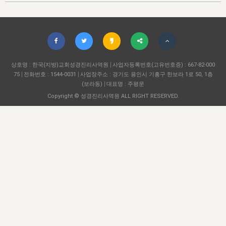
자매 온전하게 하는 훈련
성경중점진리
이른 새벽 마리아처럼
찬송과 누림
▼
이용약관
아프리카,오세아니아
2024년 전국 봉사자 집회
하나님의 경륜
1년 7차 집회 PSRP 자료실
찬송 앨범
하나님께서 정하신 길
▼
오시는길
전국 봉사자 온전하게 하는 훈련
생명공과
2000년 교회사
COPYRIGHT © 2015 BTMK ALL RIGHTS RESERVED
어린이찬송
영상 메시지
서울전시간훈련(FTTS) 수업
진리의 기초
상호명 : 한국(지방)교회성경진리사역원
성도들의 간증
사업자등록번호(고유번호증) : 667-82-000
악기 연주
목양공과
75
전화번호 : 1544-0031
사업장주소 : 경기도 용인시 기흥구 한보라 1로 50, 1층
위트니스 리 영상
교회사 연구
(보라동)
대표명 : 주평문
진리의 변호와 확증
찬송 나눔터
이상과 계시
Copyright © 성경진리사역원 ALL RIGHT RESERVED.
전국 장로 책임형제 훈련
향유를 부은 자매들
영적 생활
활력그룹 실행
전국 전시간 봉사자 훈련
장로 책임형제 진리 연구
복음 창고
성도들의 간증
란 캔거스 형제님 특별영상
전시간 봉사자 진리 연구
찬송 소개
갤러리
신성한 로맨스
다음 세대 연구집
새길 실행
다음 세대, 자료실
독일 연구, 자료실