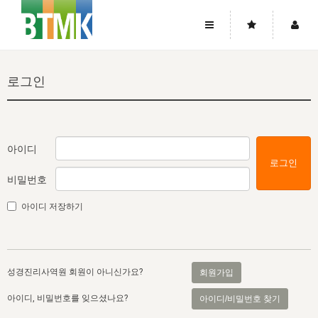
사이트맵
좌우로 스크롤하시면 더 많은 메뉴를 보실 수 있습니다.
로그인
소개
로그인
▼
주님의 회복
그리스도의 몸
회원가입
▼
워치만 니와 위트니스 리
사역
성령의 흐름
▼
소개
그리스도의 몸
성령의 흐름
아이디
로그인
고객센터
▼
한국에서의 주님의 회복의 역사
일
한국
집회 안내
▼
비밀번호
공지사항
우리의 신앙
교회
북한
방송
▼
아이디 저장하기
진리토론
자주묻는질문
외부의 평가
아시아
전국 전성도 온전하게 하는 훈련
라이프스타디
▼
사랑나눔
1:1문의
성경진리사역원
유럽
2026년 제임스 리 특별교통
방송
요셉의 창고
▼
성경진리사역원 회원이 아니신가요?
회원가입
자료실
이벤트
북미
전국 특별집회
읽기
두란노 학원
그리스도의 편지
▼
아이디, 비밀번호를 잊으셨나요?
아이디/비밀번호 찾기
확증과 비평
방송회원 기부안내
중남미