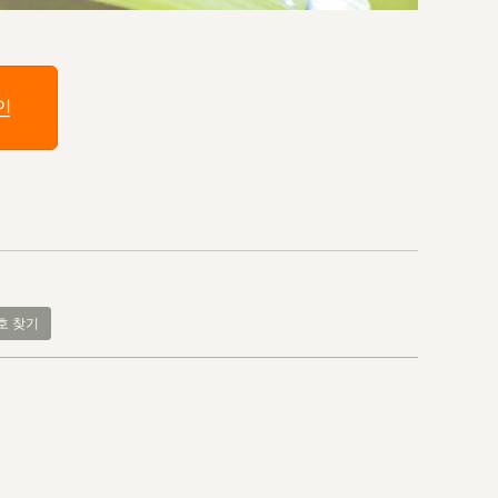
인
호 찾기