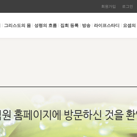
회원가입
로그인
개
그리스도의 몸
성령의 흐름
집회 등록
방송
라이프스타디
요셉의