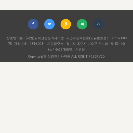
자매 온전하게 하는 훈련
성경중점진리
1년 7차 집회 PSRP 자료실
찬송과 누림
▼
이용약관
아프리카,오세아니아
2024년 전국 봉사자 집회
하나님의 경륜
이른 새벽 마리아처럼
찬송 앨범
하나님께서 정하신 길
▼
오시는길
전국 봉사자 온전하게 하는 훈련
생명공과
2000년 교회사
COPYRIGHT © 2015 BTMK ALL RIGHTS RESERVED
어린이찬송
영상 메시지
서울전시간훈련(FTTS) 수업
진리의 기초
상호명 : 한국(지방)교회성경진리사역원
성도들의 간증
사업자등록번호(고유번호증) : 667-82-000
악기 연주
목양공과
75
전화번호 : 1544-0031
사업장주소 : 경기도 용인시 기흥구 한보라 1로 50, 1층
위트니스 리 영상
교회사 연구
(보라동)
대표명 : 주평문
진리의 변호와 확증
찬송 나눔터
이상과 계시
Copyright © 성경진리사역원 ALL RIGHT RESERVED.
전국 장로 책임형제 훈련
향유를 부은 자매들
영적 생활
활력그룹 실행
전국 전시간 봉사자 훈련
장로 책임형제 진리 연구
복음 창고
성도들의 간증
란 캔거스 형제님 특별영상
전시간 봉사자 진리 연구
찬송 소개
갤러리
신성한 로맨스
다음 세대 연구집
새길 실행
다음 세대, 자료실
독일 연구, 자료실