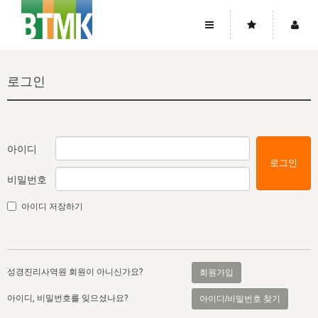
사이트맵
좌우로 스크롤하시면 더 많은 메뉴를 보실 수 있습니다.
로그인
소개
로그인
▼
주님의 회복
그리스도의 몸
회원가입
▼
워치만 니와 위트니스 리
사역
성령의 흐름
▼
소개
그리스도의 몸
성령의 흐름
아이디
로그인
고객센터
▼
한국에서의 주님의 회복의 역사
일
한국
집회 안내
▼
비밀번호
공지사항
우리의 신앙
교회
북한
방송
▼
아이디 저장하기
진리토론
자주묻는질문
외부의 평가
아시아
전국 전성도 온전하게 하는 훈련
라이프스타디
▼
사랑나눔
1:1문의
성경진리사역원
유럽
2026년 제임스 리 특별교통
방송
요셉의 창고
▼
성경진리사역원 회원이 아니신가요?
회원가입
자료실
이벤트
북미
전국 특별집회
읽기
두란노 학원
그리스도의 편지
▼
아이디, 비밀번호를 잊으셨나요?
아이디/비밀번호 찾기
확증과 비평
방송회원 기부안내
중남미