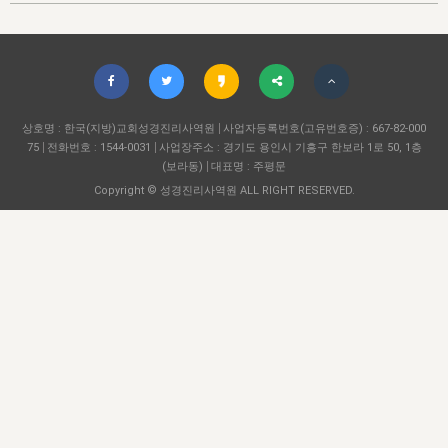
자매 온전하게 하는 훈련
성경중점진리
이른 새벽 마리아처럼
찬송과 누림
▼
이용약관
아프리카,오세아니아
2024년 전국 봉사자 집회
하나님의 경륜
1년 7차 집회 PSRP 자료실
찬송 앨범
하나님께서 정하신 길
▼
오시는길
전국 봉사자 온전하게 하는 훈련
생명공과
2000년 교회사
COPYRIGHT © 2015 BTMK ALL RIGHTS RESERVED
어린이찬송
영상 메시지
서울전시간훈련(FTTS) 수업
진리의 기초
상호명 : 한국(지방)교회성경진리사역원
성도들의 간증
사업자등록번호(고유번호증) : 667-82-000
악기 연주
목양공과
75
전화번호 : 1544-0031
사업장주소 : 경기도 용인시 기흥구 한보라 1로 50, 1층
위트니스 리 영상
교회사 연구
(보라동)
대표명 : 주평문
진리의 변호와 확증
찬송 나눔터
이상과 계시
Copyright © 성경진리사역원 ALL RIGHT RESERVED.
전국 장로 책임형제 훈련
향유를 부은 자매들
영적 생활
활력그룹 실행
전국 전시간 봉사자 훈련
장로 책임형제 진리 연구
복음 창고
성도들의 간증
란 캔거스 형제님 특별영상
전시간 봉사자 진리 연구
찬송 소개
갤러리
신성한 로맨스
다음 세대 연구집
새길 실행
다음 세대, 자료실
독일 연구, 자료실