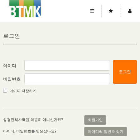
사이트맵
좌우로 스크롤하시면 더 많은 메뉴를 보실 수 있습니다.
로그인
소개
로그인
▼
주님의 회복
그리스도의 몸
회원가입
▼
워치만 니와 위트니스 리
사역
성령의 흐름
▼
소개
그리스도의 몸
성령의 흐름
아이디
로그인
고객센터
▼
한국에서의 주님의 회복의 역사
일
한국
집회 안내
▼
비밀번호
공지사항
우리의 신앙
교회
북한
방송
▼
아이디 저장하기
진리토론
자주묻는질문
외부의 평가
아시아
전국 전성도 온전하게 하는 훈련
라이프스타디
▼
사랑나눔
1:1문의
성경진리사역원
유럽
2026년 제임스 리 특별교통
방송
요셉의 창고
▼
성경진리사역원 회원이 아니신가요?
회원가입
자료실
이벤트
북미
전국 특별집회
읽기
두란노 학원
그리스도의 편지
▼
아이디, 비밀번호를 잊으셨나요?
아이디/비밀번호 찾기
확증과 비평
방송회원 기부안내
중남미