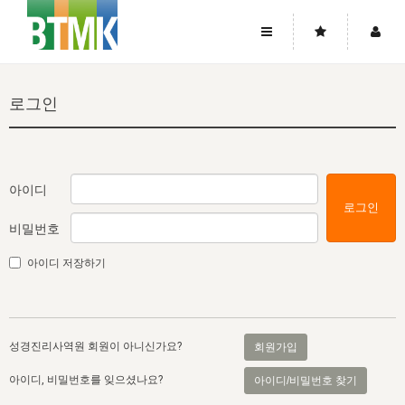
사이트맵
좌우로 스크롤하시면 더 많은 메뉴를 보실 수 있습니다.
로그인
소개
로그인
▼
주님의 회복
그리스도의 몸
회원가입
▼
워치만 니와 위트니스 리
사역
성령의 흐름
▼
소개
그리스도의 몸
성령의 흐름
아이디
로그인
고객센터
▼
한국에서의 주님의 회복의 역사
일
한국
집회 안내
▼
비밀번호
공지사항
우리의 신앙
교회
북한
방송
▼
아이디 저장하기
진리토론
자주묻는질문
외부의 평가
아시아
전국 전성도 온전하게 하는 훈련
라이프스타디
▼
사랑나눔
1:1문의
성경진리사역원
유럽
2026년 제임스 리 특별교통
방송
요셉의 창고
▼
성경진리사역원 회원이 아니신가요?
회원가입
자료실
이벤트
북미
전국 특별집회
읽기
두란노 학원
그리스도의 편지
▼
아이디, 비밀번호를 잊으셨나요?
아이디/비밀번호 찾기
확증과 비평
방송회원 기부안내
중남미