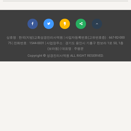
자매 온전하게 하는 훈련
성경중점진리
이른 새벽 마리아처럼
찬송과 누림
▼
이용약관
아프리카,오세아니아
2024년 전국 봉사자 집회
하나님의 경륜
1년 7차 집회 PSRP 자료실
찬송 앨범
하나님께서 정하신 길
▼
오시는길
전국 봉사자 온전하게 하는 훈련
생명공과
2000년 교회사
COPYRIGHT © 2015 BTMK ALL RIGHTS RESERVED
어린이찬송
영상 메시지
서울전시간훈련(FTTS) 수업
진리의 기초
상호명 : 한국(지방)교회성경진리사역원
성도들의 간증
사업자등록번호(고유번호증) : 667-82-000
악기 연주
목양공과
75
전화번호 : 1544-0031
사업장주소 : 경기도 용인시 기흥구 한보라 1로 50, 1층
위트니스 리 영상
교회사 연구
(보라동)
대표명 : 주평문
진리의 변호와 확증
찬송 나눔터
이상과 계시
Copyright © 성경진리사역원 ALL RIGHT RESERVED.
전국 장로 책임형제 훈련
향유를 부은 자매들
영적 생활
활력그룹 실행
전국 전시간 봉사자 훈련
장로 책임형제 진리 연구
복음 창고
성도들의 간증
란 캔거스 형제님 특별영상
전시간 봉사자 진리 연구
찬송 소개
갤러리
신성한 로맨스
다음 세대 연구집
새길 실행
다음 세대, 자료실
독일 연구, 자료실