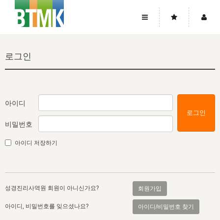
사이트맵
좌우로 스크롤하시면 더 많은 메뉴를 보실 수 있습니다.
로그인
소개
로그인
▼
주님의 회복
그리스도의 몸
회원가입
▼
워치만 니와 위트니스 리
사역
성령의 흐름
▼
소개
그리스도의 몸
성령의 흐름
아이디
로그인
고객센터
▼
한국에서의 주님의 회복의 역사
일
한국
집회 안내
▼
비밀번호
공지사항
우리의 신앙
교회
북한
방송
▼
아이디 저장하기
진리토론
자주묻는질문
외부의 평가
아시아
전국 전성도 온전하게 하는 훈련
라이프스타디
▼
사랑나눔
1:1문의
성경진리사역원
유럽
2026년 제임스 리 특별교통
방송
요셉의 창고
▼
성경진리사역원 회원이 아니신가요?
회원가입
자료실
이벤트
북미
전국 특별집회
읽기
두란노 학원
그리스도의 편지
▼
아이디, 비밀번호를 잊으셨나요?
아이디/비밀번호 찾기
확증과 비평
방송회원 기부안내
중남미