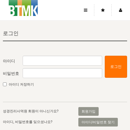
사이트맵
좌우로 스크롤하시면 더 많은 메뉴를 보실 수 있습니다.
로그인
소개
로그인
▼
주님의 회복
그리스도의 몸
회원가입
▼
워치만 니와 위트니스 리
사역
성령의 흐름
▼
소개
그리스도의 몸
성령의 흐름
아이디
로그인
고객센터
▼
한국에서의 주님의 회복의 역사
일
한국
집회 안내
▼
비밀번호
공지사항
우리의 신앙
교회
북한
방송
▼
아이디 저장하기
진리토론
자주묻는질문
외부의 평가
아시아
전국 전성도 온전하게 하는 훈련
라이프스타디
▼
사랑나눔
1:1문의
성경진리사역원
유럽
2026년 제임스 리 특별교통
방송
요셉의 창고
▼
성경진리사역원 회원이 아니신가요?
회원가입
자료실
이벤트
북미
전국 특별집회
읽기
두란노 학원
그리스도의 편지
▼
아이디, 비밀번호를 잊으셨나요?
아이디/비밀번호 찾기
확증과 비평
방송회원 기부안내
중남미