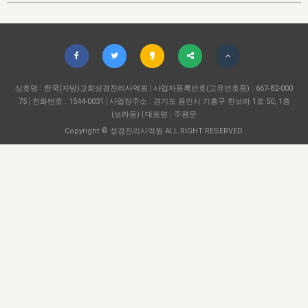
자매 온전하게 하는 훈련
성경중점진리
이른 새벽 마리아처럼
찬송과 누림
▼
이용약관
아프리카,오세아니아
2024년 전국 봉사자 집회
하나님의 경륜
1년 7차 집회 PSRP 자료실
찬송 앨범
하나님께서 정하신 길
▼
오시는길
전국 봉사자 온전하게 하는 훈련
생명공과
2000년 교회사
COPYRIGHT © 2015 BTMK ALL RIGHTS RESERVED
어린이찬송
영상 메시지
서울전시간훈련(FTTS) 수업
진리의 기초
상호명 : 한국(지방)교회성경진리사역원
성도들의 간증
사업자등록번호(고유번호증) : 667-82-000
악기 연주
목양공과
75
전화번호 : 1544-0031
사업장주소 : 경기도 용인시 기흥구 한보라 1로 50, 1층
위트니스 리 영상
교회사 연구
(보라동)
대표명 : 주평문
진리의 변호와 확증
찬송 나눔터
이상과 계시
Copyright © 성경진리사역원 ALL RIGHT RESERVED.
전국 장로 책임형제 훈련
향유를 부은 자매들
영적 생활
활력그룹 실행
전국 전시간 봉사자 훈련
장로 책임형제 진리 연구
복음 창고
성도들의 간증
란 캔거스 형제님 특별영상
전시간 봉사자 진리 연구
찬송 소개
갤러리
신성한 로맨스
다음 세대 연구집
새길 실행
다음 세대, 자료실
독일 연구, 자료실