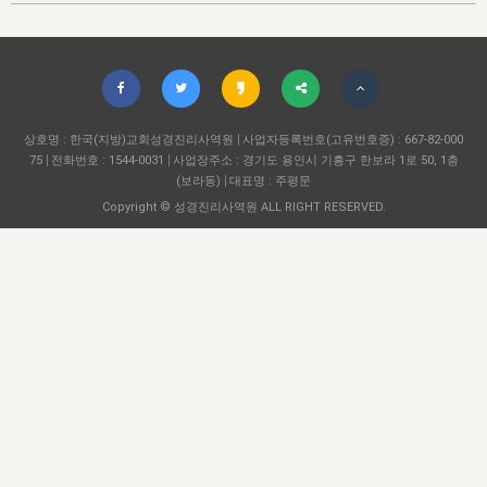
자매 온전하게 하는 훈련
성경중점진리
1년 7차 집회 PSRP 자료실
찬송과 누림
▼
이용약관
아프리카,오세아니아
2024년 전국 봉사자 집회
하나님의 경륜
이른 새벽 마리아처럼
찬송 앨범
하나님께서 정하신 길
▼
오시는길
전국 봉사자 온전하게 하는 훈련
생명공과
2000년 교회사
COPYRIGHT © 2015 BTMK ALL RIGHTS RESERVED
어린이찬송
영상 메시지
서울전시간훈련(FTTS) 수업
진리의 기초
상호명 : 한국(지방)교회성경진리사역원
성도들의 간증
사업자등록번호(고유번호증) : 667-82-000
악기 연주
목양공과
75
전화번호 : 1544-0031
사업장주소 : 경기도 용인시 기흥구 한보라 1로 50, 1층
위트니스 리 영상
교회사 연구
(보라동)
대표명 : 주평문
진리의 변호와 확증
찬송 나눔터
이상과 계시
Copyright © 성경진리사역원 ALL RIGHT RESERVED.
전국 장로 책임형제 훈련
향유를 부은 자매들
영적 생활
활력그룹 실행
전국 전시간 봉사자 훈련
장로 책임형제 진리 연구
복음 창고
성도들의 간증
란 캔거스 형제님 특별영상
전시간 봉사자 진리 연구
찬송 소개
갤러리
신성한 로맨스
다음 세대 연구집
새길 실행
다음 세대, 자료실
독일 연구, 자료실