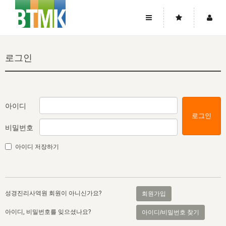
사이트맵
좌우로 스크롤하시면 더 많은 메뉴를 보실 수 있습니다.
로그인
소개
로그인
▼
주님의 회복
그리스도의 몸
회원가입
▼
워치만 니와 위트니스 리
사역
성령의 흐름
▼
소개
그리스도의 몸
성령의 흐름
아이디
로그인
고객센터
▼
한국에서의 주님의 회복의 역사
일
한국
집회 안내
▼
비밀번호
공지사항
우리의 신앙
교회
북한
방송
▼
아이디 저장하기
진리토론
자주묻는질문
외부의 평가
아시아
전국 전성도 온전하게 하는 훈련
라이프스타디
▼
사랑나눔
1:1문의
성경진리사역원
유럽
2026년 제임스 리 특별교통
방송
요셉의 창고
▼
성경진리사역원 회원이 아니신가요?
회원가입
자료실
이벤트
북미
전국 특별집회
읽기
두란노 학원
그리스도의 편지
▼
아이디, 비밀번호를 잊으셨나요?
아이디/비밀번호 찾기
확증과 비평
방송회원 기부안내
중남미