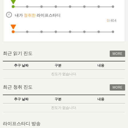
자매 온전하게 하는 훈련
성경중점진리
이른 새벽 마리아처럼
찬송과 누림
▼
이용약관
아프리카,오세아니아
2024년 전국 봉사자 집회
하나님의 경륜
1년 7차 집회 PSRP 자료실
찬송 앨범
하나님께서 정하신 길
▼
내가
청취한
라이프스타디
오시는길
0
/404
전국 봉사자 온전하게 하는 훈련
생명공과
2000년 교회사
COPYRIGHT © 2015 BTMK ALL RIGHTS RESERVED
어린이찬송
영상 메시지
서울전시간훈련(FTTS) 수업
진리의 기초
성도들의 간증
악기 연주
목양공과
위트니스 리 영상
교회사 연구
진리의 변호와 확증
찬송 나눔터
이상과 계시
최근 읽기 진도
MORE
전국 장로 책임형제 훈련
향유를 부은 자매들
영적 생활
활력그룹 실행
추구 날짜
구분
내용
전국 전시간 봉사자 훈련
장로 책임형제 진리 연구
복음 창고
성도들의 간증
진도가 없습니다.
란 캔거스 형제님 특별영상
전시간 봉사자 진리 연구
찬송 소개
갤러리
최근 청취 진도
MORE
신성한 로맨스
다음 세대 연구집
새길 실행
추구 날짜
구분
내용
다음 세대, 자료실
진도가 없습니다.
독일 연구, 자료실
라이프스타디 방송