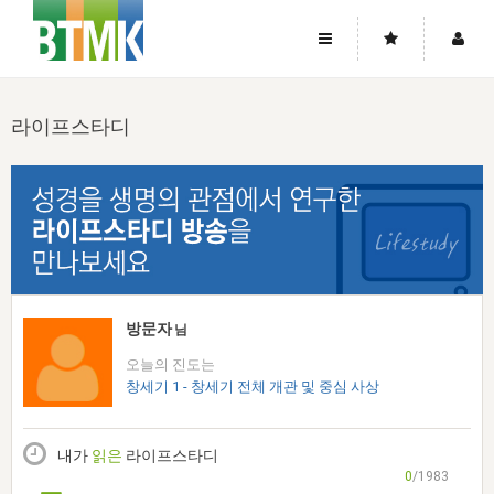
사이트맵
좌우로 스크롤하시면 더 많은 메뉴를 보실 수 있습니다.
라이프스타디
소개
로그인
▼
주님의 회복
그리스도의 몸
회원가입
▼
워치만 니와 위트니스 리
사역
성령의 흐름
▼
소개
그리스도의 몸
성령의 흐름
고객센터
▼
한국에서의 주님의 회복의 역사
일
한국
집회 안내
▼
공지사항
우리의 신앙
교회
북한
방송
▼
방문자
님
진리토론
자주묻는질문
외부의 평가
아시아
오늘의 진도는
전국 전성도 온전하게 하는 훈련
라이프스타디
▼
사랑나눔
창세기 1 - 창세기 전체 개관 및 중심 사상
1:1문의
성경진리사역원
유럽
2026년 제임스 리 특별교통
방송
요셉의 창고
▼
자료실
이벤트
북미
전국 특별집회
내가
읽은
라이프스타디
읽기
두란노 학원
그리스도의 편지
▼
확증과 비평
0
/1983
방송회원 기부안내
중남미