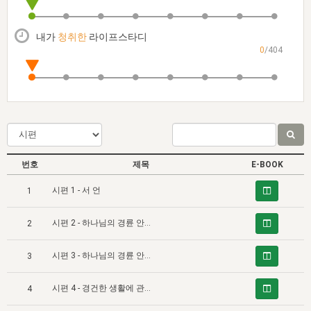
자매 온전하게 하는 훈련
성경중점진리
1년 7차 집회 PSRP 자료실
찬송과 누림
▼
이용약관
아프리카,오세아니아
2024년 전국 봉사자 집회
하나님의 경륜
이른 새벽 마리아처럼
찬송 앨범
하나님께서 정하신 길
▼
내가
청취한
라이프스타디
오시는길
0
/404
전국 봉사자 온전하게 하는 훈련
생명공과
2000년 교회사
COPYRIGHT © 2015 BTMK ALL RIGHTS RESERVED
어린이찬송
영상 메시지
서울전시간훈련(FTTS) 수업
진리의 기초
성도들의 간증
악기 연주
목양공과
위트니스 리 영상
교회사 연구
진리의 변호와 확증
찬송 나눔터
이상과 계시
전국 장로 책임형제 훈련
향유를 부은 자매들
영적 생활
활력그룹 실행
번호
제목
E-BOOK
전국 전시간 봉사자 훈련
장로 책임형제 진리 연구
복음 창고
성도들의 간증
시편 1 - 서 언
1
란 캔거스 형제님 특별영상
전시간 봉사자 진리 연구
찬송 소개
갤러리
시편 2 - 하나님의 경륜 안에 있는 그리스도 대(對) 사람이 높이 평가하는 율법 (1)
2
신성한 로맨스
다음 세대 연구집
새길 실행
시편 3 - 하나님의 경륜 안에 있는 그리스도 대(對) 사람이 높이 평가하는 율법 (2)
다음 세대, 자료실
3
독일 연구, 자료실
시편 4 - 경건한 생활에 관한 다윗의 관념과 그리스도의 탁월함에 대한 그의 영감 있는 찬양의 대비 (1)
4