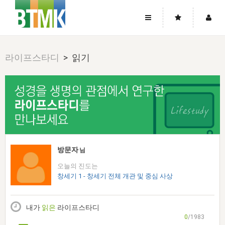
사이트맵
좌우로 스크롤하시면 더 많은 메뉴를 보실 수 있습니다.
라이프스타디
> 읽기
소개
로그인
▼
주님의 회복
그리스도의 몸
회원가입
▼
워치만 니와 위트니스 리
사역
성령의 흐름
▼
소개
그리스도의 몸
성령의 흐름
고객센터
▼
한국에서의 주님의 회복의 역사
일
한국
집회 안내
▼
공지사항
우리의 신앙
교회
북한
방송
▼
방문자
님
진리토론
자주묻는질문
외부의 평가
아시아
오늘의 진도는
전국 전성도 온전하게 하는 훈련
라이프스타디
▼
사랑나눔
창세기 1 - 창세기 전체 개관 및 중심 사상
1:1문의
성경진리사역원
유럽
2026년 제임스 리 특별교통
방송
요셉의 창고
▼
자료실
이벤트
북미
전국 특별집회
내가
읽은
라이프스타디
읽기
두란노 학원
그리스도의 편지
▼
확증과 비평
0
/1983
방송회원 기부안내
중남미