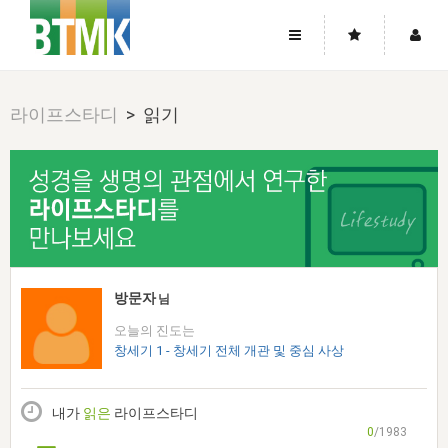
사이트맵
좌우로 스크롤하시면 더 많은 메뉴를 보실 수 있습니다.
라이프스타디
> 읽기
소개
로그인
▼
주님의 회복
그리스도의 몸
회원가입
▼
워치만 니와 위트니스 리
사역
성령의 흐름
▼
소개
그리스도의 몸
성령의 흐름
고객센터
▼
한국에서의 주님의 회복의 역사
일
한국
집회 안내
▼
공지사항
우리의 신앙
교회
북한
방송
▼
방문자
님
진리토론
자주묻는질문
외부의 평가
아시아
오늘의 진도는
전국 전성도 온전하게 하는 훈련
라이프스타디
▼
사랑나눔
창세기 1 - 창세기 전체 개관 및 중심 사상
1:1문의
성경진리사역원
유럽
2026년 제임스 리 특별교통
방송
요셉의 창고
▼
자료실
이벤트
북미
전국 특별집회
내가
읽은
라이프스타디
읽기
두란노 학원
그리스도의 편지
▼
확증과 비평
0
/1983
방송회원 기부안내
중남미