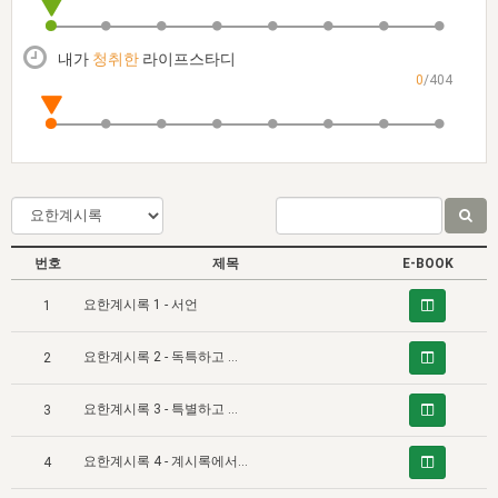
자매 온전하게 하는 훈련
성경중점진리
이른 새벽 마리아처럼
찬송과 누림
▼
이용약관
아프리카,오세아니아
2024년 전국 봉사자 집회
하나님의 경륜
1년 7차 집회 PSRP 자료실
찬송 앨범
하나님께서 정하신 길
▼
내가
청취한
라이프스타디
오시는길
0
/404
전국 봉사자 온전하게 하는 훈련
생명공과
2000년 교회사
COPYRIGHT © 2015 BTMK ALL RIGHTS RESERVED
어린이찬송
영상 메시지
서울전시간훈련(FTTS) 수업
진리의 기초
성도들의 간증
악기 연주
목양공과
위트니스 리 영상
교회사 연구
진리의 변호와 확증
찬송 나눔터
이상과 계시
전국 장로 책임형제 훈련
향유를 부은 자매들
영적 생활
활력그룹 실행
번호
제목
E-BOOK
전국 전시간 봉사자 훈련
장로 책임형제 진리 연구
복음 창고
성도들의 간증
요한계시록 1 - 서언
1
란 캔거스 형제님 특별영상
전시간 봉사자 진리 연구
찬송 소개
갤러리
요한계시록 2 - 독특하고 궁극적인 그리스도의 계시
2
신성한 로맨스
다음 세대 연구집
새길 실행
요한계시록 3 - 특별하고 최종 완성적인 예수의 증거
다음 세대, 자료실
3
독일 연구, 자료실
요한계시록 4 - 계시록에서의 삼일 하나님
4