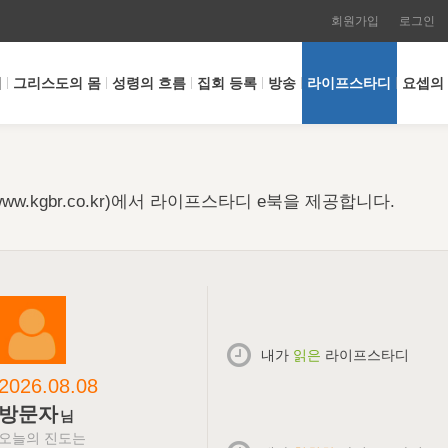
회원가입
로그인
개
그리스도의 몸
성령의 흐름
집회 등록
방송
라이프스타디
요셉의
w.kgbr.co.kr)에서 라이프스타디 e북을 제공합니다.
내가
읽은
라이프스타디
2026.08.08
방문자
님
오늘의 진도는