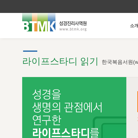
소
라이프스타디 읽기
한국복음서원(ww