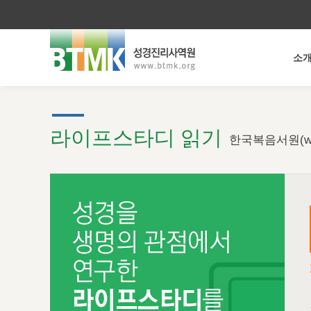
소
라이프스타디 읽기
한국복음서원(ww