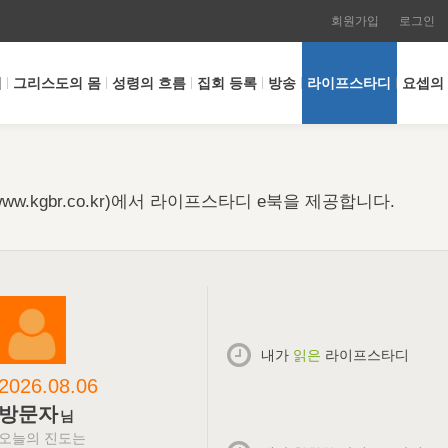
회원가입
로그인
개
그리스도의 몸
성령의 흐름
집회 등록
방송
라이프스타디
요셉의
w.kgbr.co.kr)에서 라이프스타디 e북을 제공합니다.
내가
읽은
라이프스타디
2026.08.06
방문자
님
오늘의 진도는