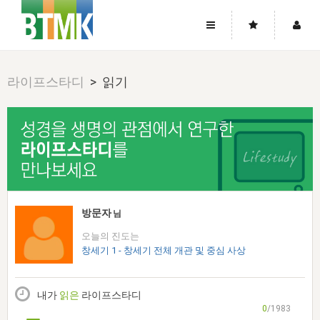
사이트맵
좌우로 스크롤하시면 더 많은 메뉴를 보실 수 있습니다.
라이프스타디
> 읽기
소개
로그인
▼
주님의 회복
그리스도의 몸
회원가입
▼
워치만 니와 위트니스 리
사역
성령의 흐름
▼
소개
그리스도의 몸
성령의 흐름
고객센터
▼
한국에서의 주님의 회복의 역사
일
한국
집회 안내
▼
공지사항
우리의 신앙
교회
북한
방송
▼
방문자
님
진리토론
자주묻는질문
외부의 평가
아시아
오늘의 진도는
전국 전성도 온전하게 하는 훈련
라이프스타디
▼
사랑나눔
창세기 1 - 창세기 전체 개관 및 중심 사상
1:1문의
성경진리사역원
유럽
2026년 제임스 리 특별교통
방송
요셉의 창고
▼
자료실
이벤트
북미
전국 특별집회
내가
읽은
라이프스타디
읽기
두란노 학원
그리스도의 편지
▼
확증과 비평
0
/1983
방송회원 기부안내
중남미