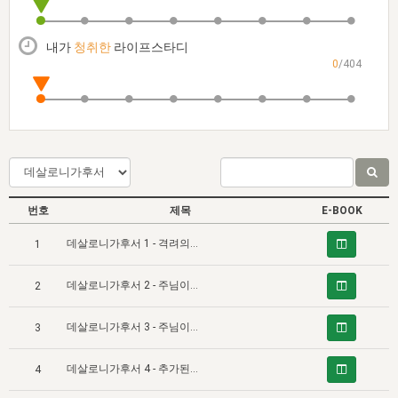
자매 온전하게 하는 훈련
성경중점진리
이른 새벽 마리아처럼
찬송과 누림
▼
이용약관
아프리카,오세아니아
2024년 전국 봉사자 집회
하나님의 경륜
1년 7차 집회 PSRP 자료실
찬송 앨범
하나님께서 정하신 길
▼
내가
청취한
라이프스타디
오시는길
0
/404
전국 봉사자 온전하게 하는 훈련
생명공과
2000년 교회사
COPYRIGHT © 2015 BTMK ALL RIGHTS RESERVED
어린이찬송
영상 메시지
서울전시간훈련(FTTS) 수업
진리의 기초
성도들의 간증
악기 연주
목양공과
위트니스 리 영상
교회사 연구
진리의 변호와 확증
찬송 나눔터
이상과 계시
전국 장로 책임형제 훈련
향유를 부은 자매들
영적 생활
활력그룹 실행
번호
제목
E-BOOK
전국 전시간 봉사자 훈련
장로 책임형제 진리 연구
복음 창고
성도들의 간증
데살로니가후서 1 - 격려의 말씀
1
란 캔거스 형제님 특별영상
전시간 봉사자 진리 연구
찬송 소개
갤러리
데살로니가후서 2 - 주님이 오시는 날에 대한 잘못된 관념을 교정하는 말씀 (Ⅰ)
2
신성한 로맨스
다음 세대 연구집
새길 실행
데살로니가후서 3 - 주님이 오시는 날에 대한 잘못된 관념을 교정하는 말씀 (Ⅱ)
다음 세대, 자료실
3
독일 연구, 자료실
데살로니가후서 4 - 추가된 격려의 말씀
4