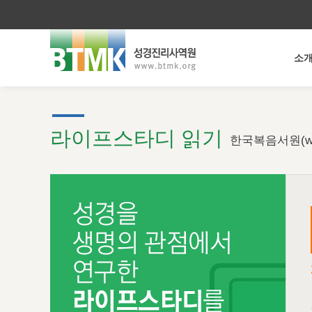
소
라이프스타디 읽기
한국복음서원(ww