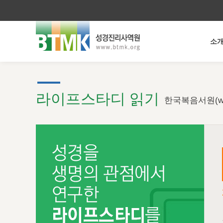
소
라이프스타디 읽기
한국복음서원(ww