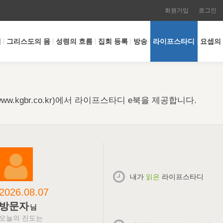
회원가입
로그인
개
그리스도의 몸
성령의 흐름
집회 등록
방송
라이프스타디
요셉의
w.kgbr.co.kr)에서 라이프스타디 e북을 제공합니다.
내가
읽은
라이프스타디
2026.08.07
방문자
님
오늘의 진도는