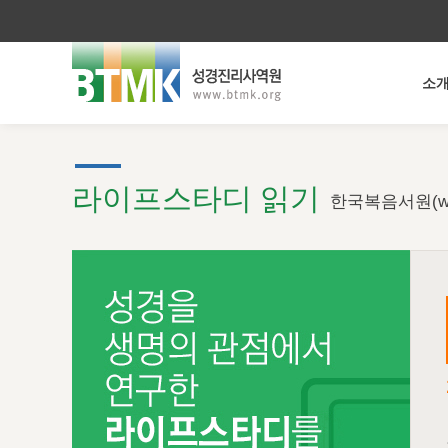
소
라이프스타디 읽기
한국복음서원(ww