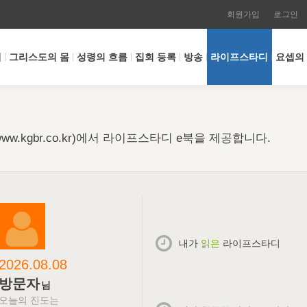
회원가입
로그인
개
그리스도의 몸
성령의 흐름
집회 등록
방송
라이프스타디
요셉의
w.kgbr.co.kr)에서 라이프스타디 e북을 제공합니다.
내가
읽은
라이프스타디
2026.08.08
방문자
님
오늘의 진도는